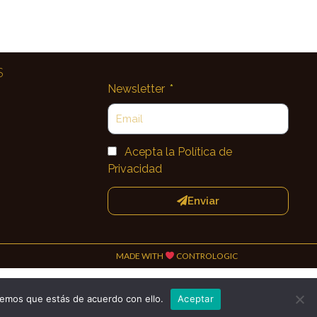
S
Newsletter
Acepta la Política de
Privacidad
Enviar
MADE WITH
CONTROLOGIC
remos que estás de acuerdo con ello.
Aceptar