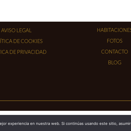
HABITACIONE
AVISO LEGAL
FOTOS
ÍTICA DE COOKIES
CONTACTO
ICA DE PRIVACIDAD
BLOG
Catalán
Español
jor experiencia en nuestra web. Si continúas usando este sitio, asumi