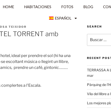
HOME
HABITACIONES
FOTOS
BLOG
CON
ESPAÑOL
SEARCH
NOSA TEIXIDOR
OTEL TORRENT amb
hotel, ideal per prendre el sol (hi ha una
RECENT POS
-se escoltant música o llegint un llibre,
b amics, prendre un café, gintonic………
TERRASSA A L
mar
Pàrquing de l’H
 complertes a l’Escala.
Vila del llibre a
Los mejores pl